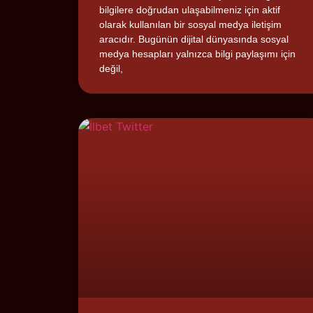
bilgilere doğrudan ulaşabilmeniz için aktif
olarak kullanılan bir sosyal medya iletişim
aracıdır. Bugünün dijital dünyasında sosyal
medya hesapları yalnızca bilgi paylaşımı için
değil,