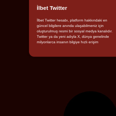
İlbet Twitter
İlbet Twitter hesabı, platform hakkındaki en
güncel bilgilere anında ulaşabilmeniz için
oluşturulmuş resmi bir sosyal medya kanalıdır.
Twitter ya da yeni adıyla X, dünya genelinde
milyonlarca insanın bilgiye hızlı erişim