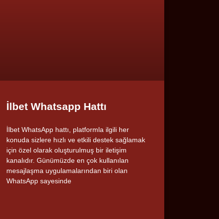
İlbet Whatsapp Hattı
İlbet WhatsApp hattı, platformla ilgili her
konuda sizlere hızlı ve etkili destek sağlamak
için özel olarak oluşturulmuş bir iletişim
kanalıdır. Günümüzde en çok kullanılan
mesajlaşma uygulamalarından biri olan
WhatsApp sayesinde