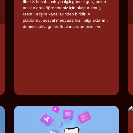
İlbet X hesabı, siteyle ilgili güncel gelişmeleri
anlık olarak öğrenmeniz için oluşturulmuş
resmi iletişim kanallarından biridir. X
platformu, sosyal medyada hızlı bilgi aktarımı
denince akla gelen ilk alanlardan biridir ve