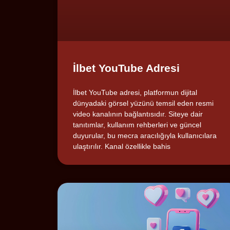
İlbet YouTube Adresi
İlbet YouTube adresi, platformun dijital
dünyadaki görsel yüzünü temsil eden resmi
video kanalının bağlantısıdır. Siteye dair
tanıtımlar, kullanım rehberleri ve güncel
duyurular, bu mecra aracılığıyla kullanıcılara
ulaştırılır. Kanal özellikle bahis