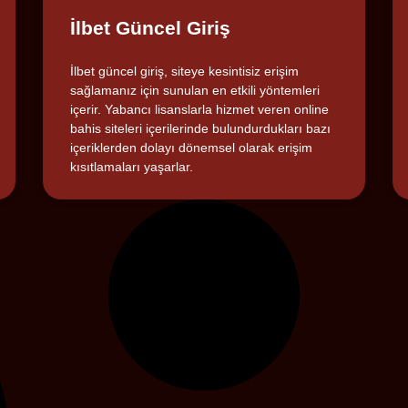
İlbet Güncel Giriş
İlbet güncel giriş, siteye kesintisiz erişim
sağlamanız için sunulan en etkili yöntemleri
içerir. Yabancı lisanslarla hizmet veren online
bahis siteleri içerilerinde bulundurdukları bazı
içeriklerden dolayı dönemsel olarak erişim
kısıtlamaları yaşarlar.