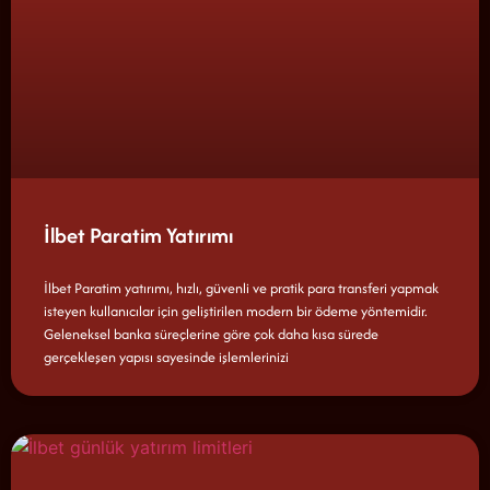
İlbet Paratim Yatırımı
İlbet Paratim yatırımı, hızlı, güvenli ve pratik para transferi yapmak
isteyen kullanıcılar için geliştirilen modern bir ödeme yöntemidir.
Geleneksel banka süreçlerine göre çok daha kısa sürede
gerçekleşen yapısı sayesinde işlemlerinizi