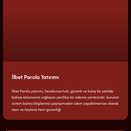
İlbet Parola Yatırımı
İlbet Parola yatırımı, hesabınıza hızlı, güvenli ve kolay bir şekilde
bakiye eklemenizi sağlayan yenilikçi bir ödeme yöntemidir. Sunulan
sistem banka bilgilerinizi paylaşmadan işlem yapabilmenize olanak
tanır ve böylece hem güvenliği