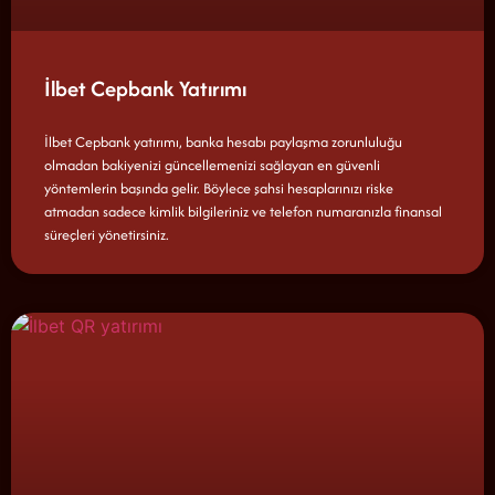
İlbet Cepbank Yatırımı
İlbet Cepbank yatırımı, banka hesabı paylaşma zorunluluğu
olmadan bakiyenizi güncellemenizi sağlayan en güvenli
yöntemlerin başında gelir. Böylece şahsi hesaplarınızı riske
atmadan sadece kimlik bilgileriniz ve telefon numaranızla finansal
süreçleri yönetirsiniz.