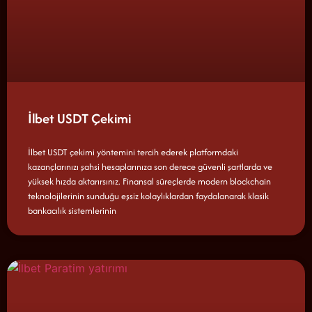
İlbet USDT Çekimi
İlbet USDT çekimi yöntemini tercih ederek platformdaki
kazançlarınızı şahsi hesaplarınıza son derece güvenli şartlarda ve
yüksek hızda aktarırsınız. Finansal süreçlerde modern blockchain
teknolojilerinin sunduğu eşsiz kolaylıklardan faydalanarak klasik
bankacılık sistemlerinin