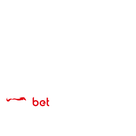
SLOTLAR BÖLÜMÜ
CANLI CASINO
FINANSAL İŞLEMLER
SOSYAL MEDYA