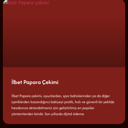
İlbet Papara Çekimi
İlbet Papara çekimi, oyunlardan, spor bahislerinden ya da diğer
içeriklerden kazandığınız bakiyeyi pratik, hızlı ve güvenli bir şekilde
hesabınıza aktarabilmeniz için geliştirilmiş en popüler
yöntemlerden biridir. Son yıllarda dijital ödeme