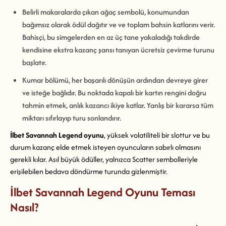
Belirli makaralarda çıkan ağaç sembolü, konumundan
bağımsız olarak ödül dağıtır ve ve toplam bahsin katlarını verir.
Bahisçi, bu simgelerden en az üç tane yakaladığı takdirde
kendisine ekstra kazanç şansı tanıyan ücretsiz çevirme turunu
başlatır.
Kumar bölümü, her başarılı dönüşün ardından devreye girer
ve isteğe bağlıdır. Bu noktada kapalı bir kartın rengini doğru
tahmin etmek, anlık kazancı ikiye katlar. Yanlış bir kararsa tüm
miktarı sıfırlayıp turu sonlandırır.
İlbet Savannah Legend oyunu
, yüksek volatiliteli bir slottur ve bu
durum kazanç elde etmek isteyen oyuncuların sabırlı olmasını
gerekli kılar. Asıl büyük ödüller, yalnızca Scatter sembolleriyle
erişilebilen bedava döndürme turunda gizlenmiştir.
İlbet Savannah Legend Oyunu Teması
Nasıl?