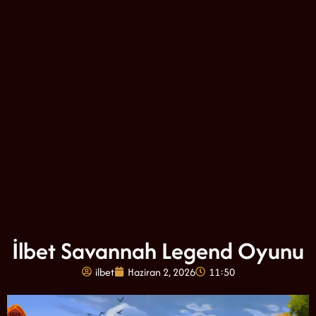
İlbet Savannah Legend Oyunu
ilbet
Haziran 2, 2026
11:50