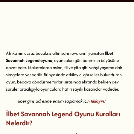
Afrika’nın uçsuz bucaksız altın sarısı ovalarını yansıtan
İlbet
Savannah Legend oyunu
, oyuncuları gün batımının büyüsüne
davet eder. Makaralarda aslan, fil ve çita gibi vahşi yaşama dair
simgelere yer verilir. Bünyesinde etkileyici görseller bulunduran
oyun, bedava döndürme turları sırasında ekranda beliren dev
sürüler aracılığıyla oyunculara hatırı sayılır kazançlar vadeder.
İlbet giriş adresine erişim sağlamak için
tıklayın!
İlbet Savannah Legend Oyunu Kuralları
Nelerdir?