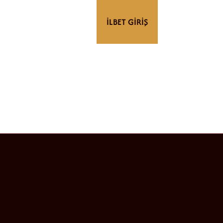
İLBET GIRIŞ
SOSYAL MEDYA