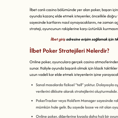
İlbet canlı casino bölümünde yer alan poker, başarı için
oyunda kazanç elde etmek isteyenler, öncelikle doğru ta
sayesinde kartlarını nasıl oynayacaklarını, ne zaman ag
strateji, oyuncunun rakiplerine karşı üstünlük kurmasın
İlbet giriş
adresine erişim sağlamak için tı
İlbet Poker Stratejileri Nelerdir?
Online poker, oyunculara gerçek casino atmosferinden fa
sunar. Haliyle oyunda başarılı olmak için klasik taktikle
uzun vadeli kar elde etmek isteyenlerin işine yarayacak 
Sanal masalarda fiziksel “tell” yoktur. Dolayısıyla o
verilerini dikkate alarak stratejilerini oluşturmalıdır
PokerTracker veya Hold’em Manager sayesinde rakibin
mümkün hale gelir. Bu sayede loose ve nit olan oyun
Online poker, diğerlerine kıyasla daha hızlı bir oyu