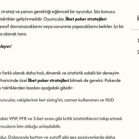
 strateji ve şansın gerektiği eğlenceli bir oyundur. Söz konusu
ktikler geliştirmelidir. Oyuncular,
İlbet poker stratejileri
resif davranacaklarını veya savunma yapacaklarını belirler. İyi bir
a olanak tanır.
klayın!
rklı olarak daha hızlı, dinamik ve istatistik odaklı bir deneyim
r haricinde özel
İlbet poker stratejileri
bilmek de gerekir. Pokerde
taktiklerden bazıları aşağıdaki gibidir:
yuncular, rakiplerinin bet sizing’ini, zaman kullanımını ve HUD
.
 VPIP, PFR ve 3-bet oranı gibi kritik istatistiklerini takip etmek
cuların kim olduğu anlaşılabilir.
ndur. Dolayısıyla button ve cutoff gibi geç pozisyonlarda daha