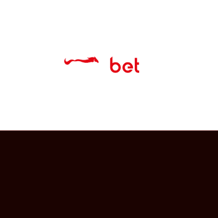
SLOTLAR BÖ