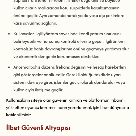
Şüpheli transferler filtrelenir, limitler uygulanır ve böylece
kullanıcıların mali açıdan kötü sürprizlerle karşılaşmasının
önüne geçilir. Aynı zamanda hatalı ya da yasa dışı çekimlere
karşı savunma sağlanır.
Kullanıcılar, ilgili yöntem sayesinde kendi yatırım sınırlarını
belirleyebilir ve harcama kontrolü ellerine geçer. İlgili önlem,
kontrolsüz bahis davranışlarının önüne geçmeye yardımcı olur
ve ekonomik dengenin korunmasını destekler.
Anormal bahis düzeni, frekans değişimi ve hesap hareketleri
gibi göstergeler analiz edilir. Gerekli olduğu takdirde uyarı
sistemi devreye girer, işlemler geçici olarak dondurulur veya
kullanıcıyla iletişime geçilir.
Kullanıcıların siteye olan güvenini artıran ve platformun itibarını
yükselten oyuncu korumasından yararlanmak için İlbet dünyasına
katılabilirsiniz.
İlbet Güvenli Altyapısı