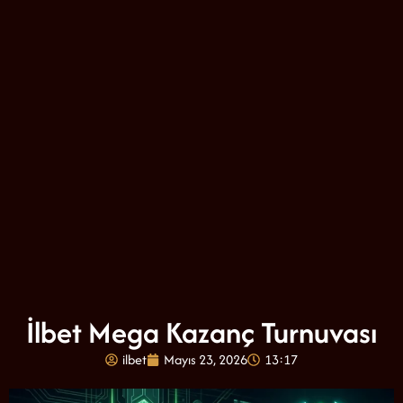
İlbet Mega Kazanç Turnuvası
ilbet
Mayıs 23, 2026
13:17