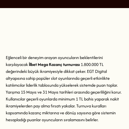
Eğlenceli bir deneyim arayan oyuncuların beklentilerini
karşılayacak
İlbet Mega Kazanç turnuvası
1.800.000 TL
değerindeki büyük ikramiyesiyle dikkat çeker. EGT Digital
altyapısına sahip popüler slot oyunlarında geçerli etkinlikte
katılımcılar liderlik tablosunda yükselerek sistemde puan toplar.
Yarışma 15 Mayıs ve 31 Mayıs tarihleri arasında geçerliliğini korur.
Kullanıcılar geçerli oyunlarda minimum 1 TL bahis yaparak nakit
ikramiyelerden pay alma fırsatı yakalar. Turnuva kuralları
kapsamında kazanç miktarına ve dönüş sayısına göre sistemin
hesapladığı puanlar oyuncuların sıralamasını belirler.