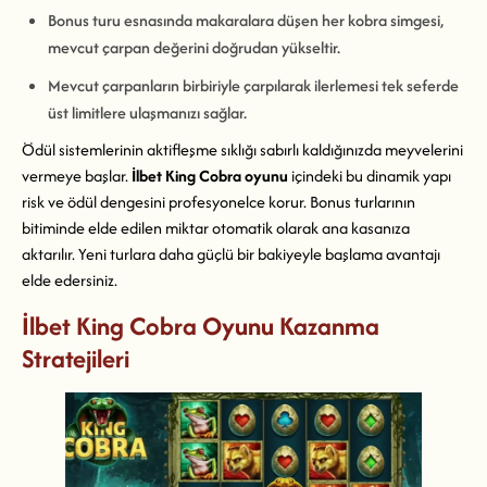
Bonus turu esnasında makaralara düşen her kobra simgesi,
mevcut çarpan değerini doğrudan yükseltir.
Mevcut çarpanların birbiriyle çarpılarak ilerlemesi tek seferde
üst limitlere ulaşmanızı sağlar.
Ödül sistemlerinin aktifleşme sıklığı sabırlı kaldığınızda meyvelerini
vermeye başlar.
İlbet King Cobra oyunu
içindeki bu dinamik yapı
risk ve ödül dengesini profesyonelce korur. Bonus turlarının
bitiminde elde edilen miktar otomatik olarak ana kasanıza
aktarılır. Yeni turlara daha güçlü bir bakiyeyle başlama avantajı
elde edersiniz.
İlbet King Cobra Oyunu Kazanma
Stratejileri