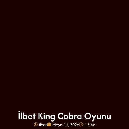
İlbet King Cobra Oyunu
ilbet
Mayıs 11, 2026
12:46