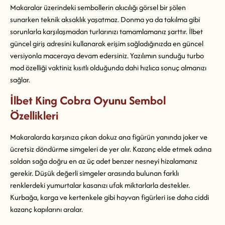
Makaralar üzerindeki sembollerin akıcılığı görsel bir şölen
sunarken teknik aksaklık yaşatmaz. Donma ya da takılma gibi
sorunlarla karşılaşmadan turlarınızı tamamlamanız şarttır. İlbet
güncel giriş adresini kullanarak erişim sağladığınızda en güncel
versiyonla maceraya devam edersiniz. Yazılımın sunduğu turbo
mod özelliği vaktiniz kısıtlı olduğunda dahi hızlıca sonuç almanızı
sağlar.
İlbet King Cobra Oyunu Sembol
Özellikleri
Makaralarda karşınıza çıkan dokuz ana figürün yanında joker ve
ücretsiz döndürme simgeleri de yer alır. Kazanç elde etmek adına
soldan sağa doğru en az üç adet benzer nesneyi hizalamanız
gerekir. Düşük değerli simgeler arasında bulunan farklı
renklerdeki yumurtalar kasanızı ufak miktarlarla destekler.
Kurbağa, karga ve kertenkele gibi hayvan figürleri ise daha ciddi
kazanç kapılarını aralar.