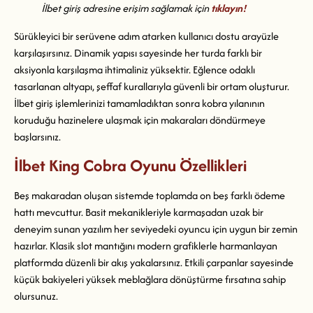
İlbet giriş adresine erişim sağlamak için
tıklayın!
Sürükleyici bir serüvene adım atarken kullanıcı dostu arayüzle
karşılaşırsınız. Dinamik yapısı sayesinde her turda farklı bir
aksiyonla karşılaşma ihtimaliniz yüksektir. Eğlence odaklı
tasarlanan altyapı, şeffaf kurallarıyla güvenli bir ortam oluşturur.
İlbet giriş işlemlerinizi tamamladıktan sonra kobra yılanının
koruduğu hazinelere ulaşmak için makaraları döndürmeye
başlarsınız.
İlbet King Cobra Oyunu Özellikleri
Beş makaradan oluşan sistemde toplamda on beş farklı ödeme
hattı mevcuttur. Basit mekanikleriyle karmaşadan uzak bir
deneyim sunan yazılım her seviyedeki oyuncu için uygun bir zemin
hazırlar. Klasik slot mantığını modern grafiklerle harmanlayan
platformda düzenli bir akış yakalarsınız. Etkili çarpanlar sayesinde
küçük bakiyeleri yüksek meblağlara dönüştürme fırsatına sahip
olursunuz.