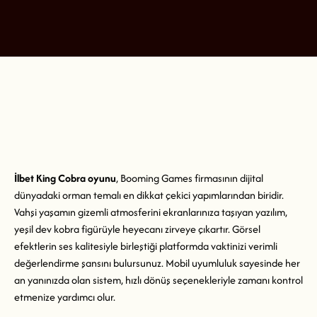
İlbet King Cobra oyunu
, Booming Games firmasının dijital
dünyadaki orman temalı en dikkat çekici yapımlarından biridir.
Vahşi yaşamın gizemli atmosferini ekranlarınıza taşıyan yazılım,
yeşil dev kobra figürüyle heyecanı zirveye çıkartır. Görsel
efektlerin ses kalitesiyle birleştiği platformda vaktinizi verimli
değerlendirme şansını bulursunuz. Mobil uyumluluk sayesinde her
an yanınızda olan sistem, hızlı dönüş seçenekleriyle zamanı kontrol
etmenize yardımcı olur.