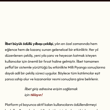
İlbet büyük ödüllü yılbaşı çekilişi
, yılın en özel zamanında hem
eğlence hem de kazanç sunan geleneksel bir etkinliktir. Her yıl
düzenlenen çekiliş, yeni yıla şans ve heyecan katmak isteyen
kullanıcılar için önemli bir fırsat haline gelmiştir. İlbet tamamen
şeffaf bir sistemle yürüttüğü bu etkinlikte Milli Piyango sonuçlarına
dayalı adil bir çekiliş süreci uygular. Böylece tüm katılımcılar eşit
şansa sahip olur ve kazananlar resmi sonuçlara göre belirlenir.
İlbet giriş adresine erişim sağlamak
için
tıklayın!
Platform yıl boyunca aktif kalan kullanıcılarını ödüllendirmeyi