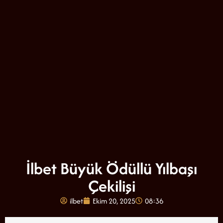
İlbet Büyük Ödüllü Yılbaşı
Çekilişi
ilbet
Ekim 20, 2025
08:36