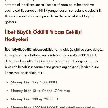
sisteme eklendikten sonra İlbet tarafından belirtilen tarih ve
saatte çekiliş sonuçları Milli Piyango İdaresi sonuçlarıyla eşleştirilir.
Bu da sürecin tamamen güvenilir ve denetlenebilir olduğunu
gösterir.
İlbet Büyük Ödüllü Yılbaşı Çekilişi
Hediyeleri
İlbet büyük ödüllü yılbaşı çekilişi
, her yıl olduğu gibi bu sene de göz
kamaştıran bir ödül havuzuna sahiptir. Toplamda 5.000.000 TL
değerindeki ödüller farklı kategori ve tutarlarda dağıtılır. Her bir
bilet sahibi çekilişin sonuçlarına göre aşağıdaki ödüllerden birini
kazanma şansına sahiptir:
6 haneyi bilen 1 kişi 1.000.000 TL
5 haneyi bilen 10 kişi iPhone 17 Pro Max
4 haneyi bilen 100 kişi 20.000 TL
3 haneyi bilen 1.000 kişi 1.000 TL nakit ödül kazanacaktır.