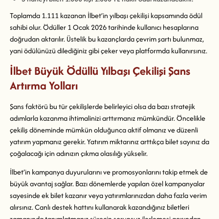
Toplamda 1.111 kazanan İlbet’in yılbaşı çekilişi kapsamında ödül
sahibi olur. Ödüller 1 Ocak 2026 tarihinde kullanıcı hesaplarına
doğrudan aktarılır. Üstelik bu kazançlarda çevrim şartı bulunmaz,
yani ödülünüzü dilediğiniz gibi çeker veya platformda kullanırsınız.
İlbet Büyük Ödüllü Yılbaşı Çekilişi Şans
Artırma Yolları
Şans faktörü bu tür çekilişlerde belirleyici olsa da bazı stratejik
adımlarla kazanma ihtimalinizi arttırmanız mümkündür. Öncelikle
çekiliş döneminde mümkün olduğunca aktif olmanız ve düzenli
yatırım yapmanız gerekir. Yatırım miktarınız arttıkça bilet sayınız da
çoğalacağı için adınızın çıkma olasılığı yükselir.
İlbet’in kampanya duyurularını ve promosyonlarını takip etmek de
büyük avantaj sağlar. Bazı dönemlerde yapılan özel kampanyalar
sayesinde ek bilet kazanır veya yatırımlarınızdan daha fazla verim
alırsınız. Canlı destek hattını kullanarak kazandığınız biletleri
zamanında tanımlatmanız sürecin sorunsuz ilerlemesi açısından