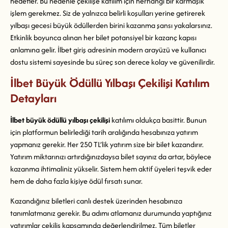
hedefler. Bu nedenle çekilişe katılım için herhangi bir karmaşık
işlem gerekmez. Siz de yalnızca belirli koşulları yerine getirerek
yılbaşı gecesi büyük ödüllerden birini kazanma şansı yakalarsınız.
Etkinlik boyunca alınan her bilet potansiyel bir kazanç kapısı
anlamına gelir. İlbet giriş adresinin modern arayüzü ve kullanıcı
dostu sistemi sayesinde bu süreç son derece kolay ve güvenilirdir.
İlbet Büyük Ödüllü Yılbaşı Çekilişi Katılım
Detayları
İlbet büyük ödüllü yılbaşı çekilişi
katılımı oldukça basittir. Bunun
için platformun belirlediği tarih aralığında hesabınıza yatırım
yapmanız gerekir. Her 250 TL’lik yatırım size bir bilet kazandırır.
Yatırım miktarınızı artırdığınızdaysa bilet sayınız da artar, böylece
kazanma ihtimaliniz yükselir. Sistem hem aktif üyeleri teşvik eder
hem de daha fazla kişiye ödül fırsatı sunar.
Kazandığınız biletleri canlı destek üzerinden hesabınıza
tanımlatmanız gerekir. Bu adımı atlamanız durumunda yaptığınız
yatırımlar çekiliş kapsamında değerlendirilmez. Tüm biletler