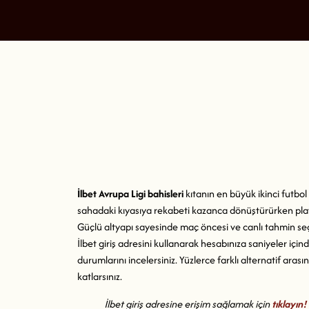
İlbet Avrupa Ligi bahisleri
kıtanın en büyük ikinci futbol
sahadaki kıyasıya rekabeti kazanca dönüştürürken plat
Güçlü altyapı sayesinde maç öncesi ve canlı tahmin seçene
İlbet giriş adresini kullanarak hesabınıza saniyeler için
durumlarını incelersiniz. Yüzlerce farklı alternatif ara
katlarsınız.
İlbet giriş adresine erişim sağlamak için
tıklayın!