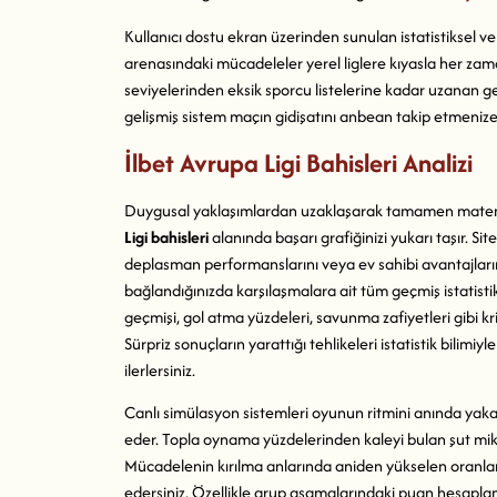
Kullanıcı dostu ekran üzerinden sunulan istatistiksel ver
arenasındaki mücadeleler yerel liglere kıyasla her zama
seviyelerinden eksik sporcu listelerine kadar uzanan g
gelişmiş sistem maçın gidişatını anbean takip etmenize
İlbet Avrupa Ligi Bahisleri Analizi
Duygusal yaklaşımlardan uzaklaşarak tamamen matem
Ligi bahisleri
alanında başarı grafiğinizi yukarı taşır. Sit
deplasman performanslarını veya ev sahibi avantajlarını 
bağlandığınızda karşılaşmalara ait tüm geçmiş istatisti
geçmişi, gol atma yüzdeleri, savunma zafiyetleri gibi kri
Sürpriz sonuçların yarattığı tehlikeleri istatistik bili
ilerlersiniz.
Canlı simülasyon sistemleri oyunun ritmini anında yak
eder. Topla oynama yüzdelerinden kaleyi bulan şut miktar
Mücadelenin kırılma anlarında aniden yükselen oranları 
edersiniz. Özellikle grup aşamalarındaki puan hesaplamal