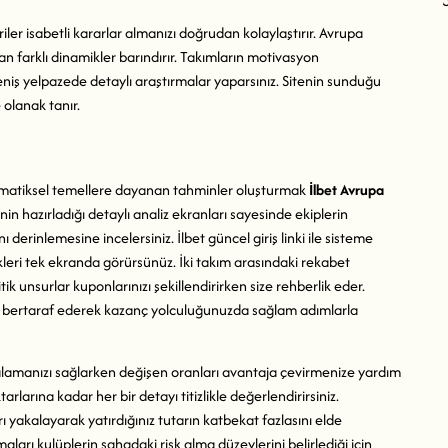
iler isabetli kararlar almanızı doğrudan kolaylaştırır. Avrupa
n farklı dinamikler barındırır. Takımların motivasyon
eniş yelpazede detaylı araştırmalar yaparsınız. Sitenin sunduğu
 olanak tanır.
atiksel temellere dayanan tahminler oluşturmak
İlbet Avrupa
enin hazırladığı detaylı analiz ekranları sayesinde ekiplerin
derinlemesine incelersiniz. İlbet güncel giriş linki ile sisteme
kleri tek ekranda görürsünüz. İki takım arasındaki rekabet
tik unsurlar kuponlarınızı şekillendirirken size rehberlik eder.
miyle bertaraf ederek kazanç yolculuğunuzda sağlam adımlarla
alamanızı sağlarken değişen oranları avantaja çevirmenize yardım
larına kadar her bir detayı titizlikle değerlendirirsiniz.
yakalayarak yatırdığınız tutarın katbekat fazlasını elde
arı kulüplerin sahadaki risk alma düzeylerini belirlediği için