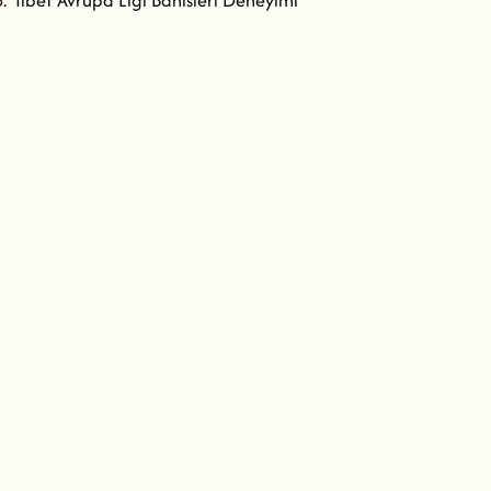
İlbet Avrupa Ligi Bahisleri Deneyimi