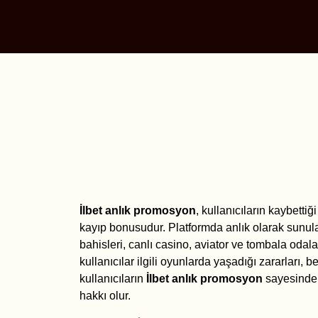
İlbet anlık promosyon
, kullanıcıların kaybettiğ
kayıp bonusudur. Platformda anlık olarak sunulan 
bahisleri, canlı casino, aviator ve tombala odal
kullanıcılar ilgili oyunlarda yaşadığı zararları, 
kullanıcıların
İlbet anlık promosyon
sayesinde
hakkı olur.