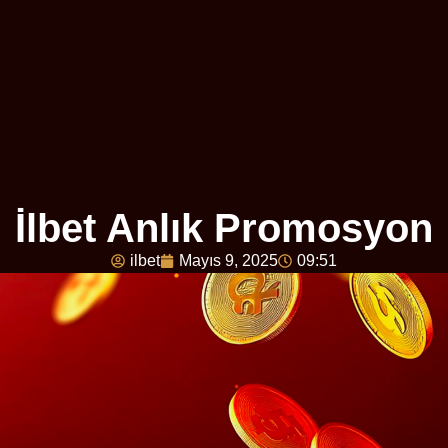
İlbet Anlık Promosyon
ilbet
Mayıs 9, 2025
09:51