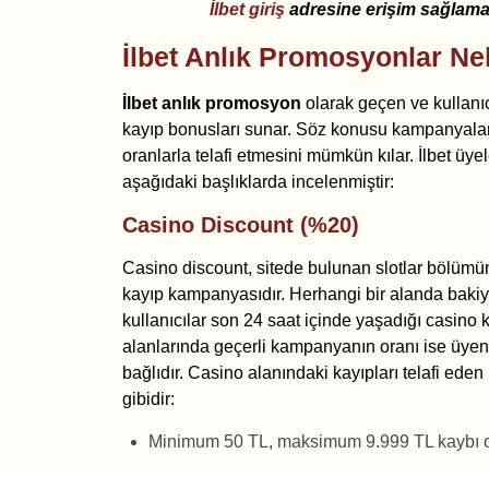
İlbet giriş
adresine erişim sağlamak 
İlbet Anlık Promosyonlar Ne
İlbet anlık promosyon
olarak geçen ve kullanıc
kayıp bonusları sunar. Söz konusu kampanyalar
oranlarla telafi etmesini mümkün kılar. İlbet üy
aşağıdaki başlıklarda incelenmiştir:
Casino Discount (%20)
Casino discount, sitede bulunan slotlar bölümü
kayıp kampanyasıdır. Herhangi bir alanda bak
kullanıcılar son 24 saat içinde yaşadığı casino 
alanlarında geçerli kampanyanın oranı ise üyeni
bağlıdır. Casino alanındaki kayıpları telafi eden
gibidir:
Minimum 50 TL, maksimum 9.999 TL kaybı ola
Yaşadığı zarar 10.000-24.999 TL aralığında