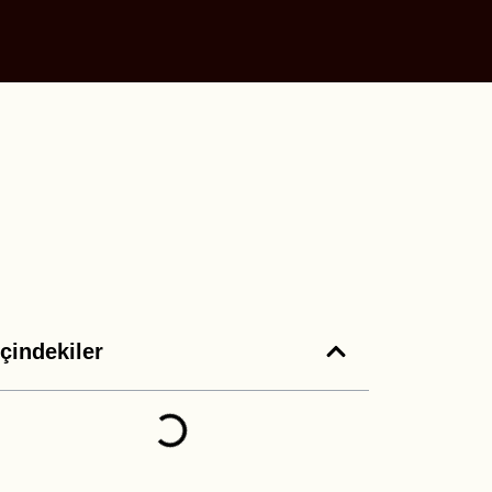
İçindekiler